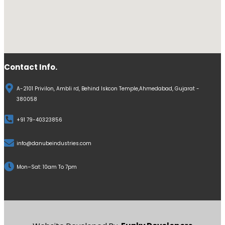
Contact Info.
A-2101 Privilon, Ambli rd, Behind Iskcon Temple,Ahmedabad, Gujarat -
380058
+91 79-40323856
info@danubeindustries.com
Mon–Sat: 10am To 7pm