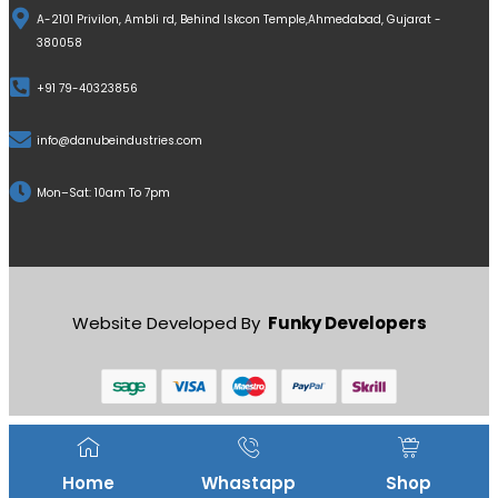
A-2101 Privilon, Ambli rd, Behind Iskcon Temple,Ahmedabad, Gujarat -
380058
+91 79-40323856
info@danubeindustries.com
Mon–Sat: 10am To 7pm
Website Developed By
Funky Developers
Home
Whastapp
Shop