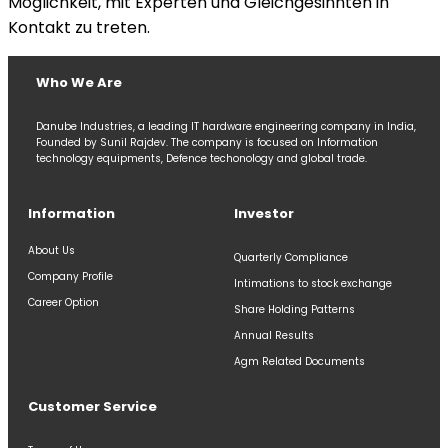
Möglichkeit, mit Experten und Gleichgesinnten in
Kontakt zu treten.
Who We Are
Danube Industries, a leading IT hardware engineering company in India,
Founded by Sunil Rajdev. The company is focused on Information
technology equipments, Defence techonology and global trade.
Information
Investor
About Us
Quarterly Compliance
Company Profile
Intimations to stock exchange
Career Option
Share Holding Patterns
Annual Results
Agm Related Documents
Customer Service