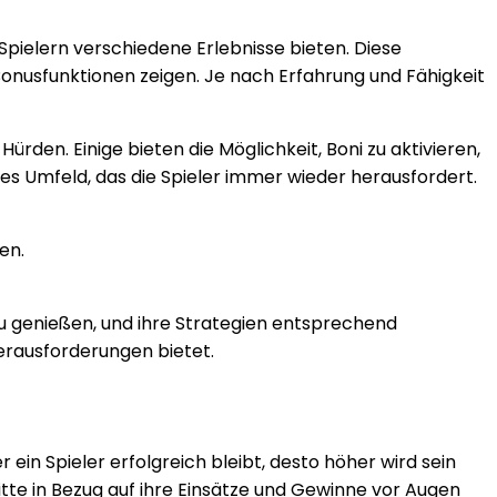
Spielern verschiedene Erlebnisse bieten. Diese
onusfunktionen zeigen. Je nach Erfahrung und Fähigkeit
rden. Einige bieten die Möglichkeit, Boni zu aktivieren,
es Umfeld, das die Spieler immer wieder herausfordert.
en.
u genießen, und ihre Strategien entsprechend
Herausforderungen bietet.
 ein Spieler erfolgreich bleibt, desto höher wird sein
itte in Bezug auf ihre Einsätze und Gewinne vor Augen