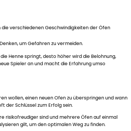
h die verschiedenen Geschwindigkeiten der Öfen
s Denken, um Gefahren zu vermeiden.
r die Henne springt, desto höher wird die Belohnung,
le neue Spieler an und macht die Erfahrung umso
ieren wollen, einen neuen Ofen zu überspringen und wann
ft der Schlüssel zum Erfolg sein.
e risikofreudiger sind und mehrere Öfen auf einmal
lysieren gilt, um den optimalen Weg zu finden.