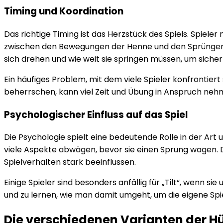
Timing und Koordination
Das richtige Timing ist das Herzstück des Spiels. Spiel
zwischen den Bewegungen der Henne und den Sprüngen ist 
sich drehen und wie weit sie springen müssen, um sicher
Ein häufiges Problem, mit dem viele Spieler konfrontiert 
beherrschen, kann viel Zeit und Übung in Anspruch nehm
Psychologischer Einfluss auf das Spiel
Die Psychologie spielt eine bedeutende Rolle in der Art
viele Aspekte abwägen, bevor sie einen Sprung wagen. 
Spielverhalten stark beeinflussen.
Einige Spieler sind besonders anfällig für „Tilt“, wenn 
und zu lernen, wie man damit umgeht, um die eigene Spi
Die verschiedenen Varianten der H