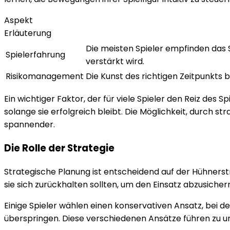
Aspekt
Erläuterung
Die meisten Spieler empfinden das 
Spielerfahrung
verstärkt wird.
Risikomanagement
Die Kunst des richtigen Zeitpunkts
Ein wichtiger Faktor, der für viele Spieler den Reiz des 
solange sie erfolgreich bleibt. Die Möglichkeit, durch s
spannender.
Die Rolle der Strategie
Strategische Planung ist entscheidend auf der Hühnerst
sie sich zurückhalten sollten, um den Einsatz abzusicher
Einige Spieler wählen einen konservativen Ansatz, bei 
überspringen. Diese verschiedenen Ansätze führen zu unt