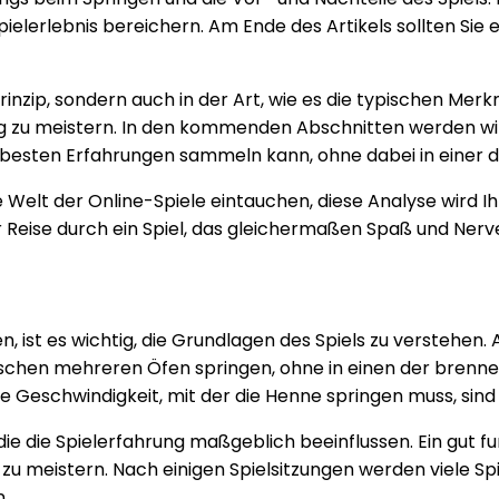
elerlebnis bereichern. Am Ende des Artikels sollten Sie e
lprinzip, sondern auch in der Art, wie es die typischen Me
g zu meistern. In den kommenden Abschnitten werden wir 
e besten Erfahrungen sammeln kann, ohne dabei in einer 
e Welt der Online-Spiele eintauchen, diese Analyse wird Ih
r Reise durch ein Spiel, das gleichermaßen Spaß und Nerve
, ist es wichtig, die Grundlagen des Spiels zu verstehen. 
wischen mehreren Öfen springen, ohne in einen der brenn
ie Geschwindigkeit, mit der die Henne springen muss, sind
 die die Spielerfahrung maßgeblich beeinflussen. Ein gut 
u meistern. Nach einigen Spielsitzungen werden viele Spie
n.