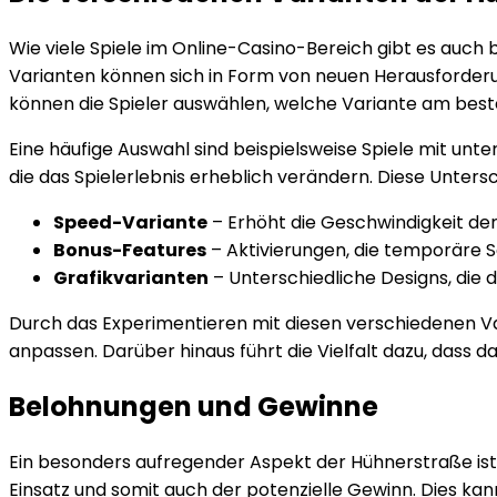
Wie viele Spiele im Online-Casino-Bereich gibt es auch 
Varianten können sich in Form von neuen Herausforderun
können die Spieler auswählen, welche Variante am besten
Eine häufige Auswahl sind beispielsweise Spiele mit unte
die das Spielerlebnis erheblich verändern. Diese Unter
Speed-Variante
– Erhöht die Geschwindigkeit der
Bonus-Features
– Aktivierungen, die temporäre
Grafikvarianten
– Unterschiedliche Designs, die 
Durch das Experimentieren mit diesen verschiedenen Var
anpassen. Darüber hinaus führt die Vielfalt dazu, dass 
Belohnungen und Gewinne
Ein besonders aufregender Aspekt der Hühnerstraße ist di
Einsatz und somit auch der potenzielle Gewinn. Dies kan