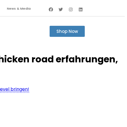
News & Media
Shop Now
chicken road erfahrungen,
Level bringen!