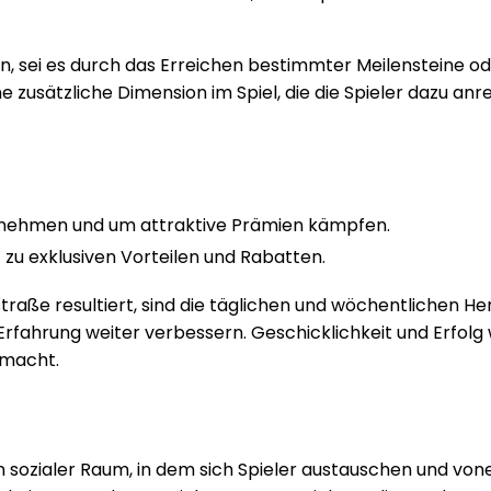
 sei es durch das Erreichen bestimmter Meilensteine od
zusätzliche Dimension im Spiel, die die Spieler dazu anre
ilnehmen und um attraktive Prämien kämpfen.
zu exklusiven Vorteilen und Rabatten.
straße resultiert, sind die täglichen und wöchentlichen H
Erfahrung weiter verbessern. Geschicklichkeit und Erfolg
 macht.
in sozialer Raum, in dem sich Spieler austauschen und von