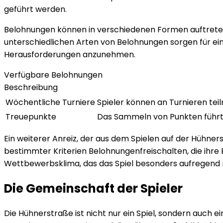
geführt werden.
Belohnungen können in verschiedenen Formen auftreten,
unterschiedlichen Arten von Belohnungen sorgen für eine 
Herausforderungen anzunehmen.
Verfügbare Belohnungen
Beschreibung
Wöchentliche Turniere
Spieler können an Turnieren te
Treuepunkte
Das Sammeln von Punkten führt 
Ein weiterer Anreiz, der aus dem Spielen auf der Hühner
bestimmter Kriterien Belohnungenfreischalten, die ihre 
Wettbewerbsklima, das das Spiel besonders aufregend
Die Gemeinschaft der Spieler
Die Hühnerstraße ist nicht nur ein Spiel, sondern auch e