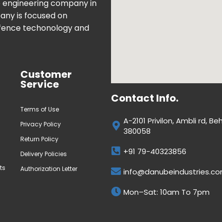
e engineering company in
pany is focused on
fence techonology and
Customer
Service
Contact Info.
Terms of Use
A-2101 Privilon, Ambli rd,
Privacy Policy
380058
Return Policy
+91 79-40323856
Delivery Policies
ts
Authorization Letter
info@danubeindustries.c
Mon–Sat: 10am To 7pm